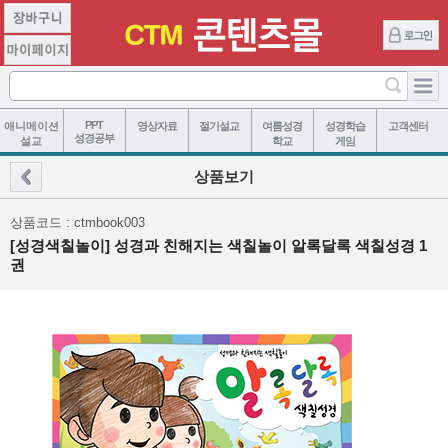
PPT
애니메이션
영상자료
절기설교
여름성경
성경학습
고객센터
성경공부
설교
학교
게임
상품보기
상품코드 : ctmbook003
[성경색칠놀이] 성경과 친해지는 색칠놀이 알록달록 색칠성경 1
권