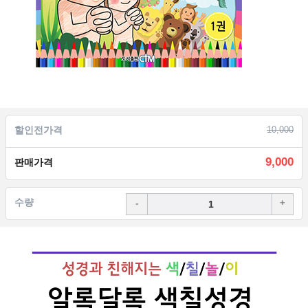
할인전가격
10,000
9,000
판매가격
수량
-
+