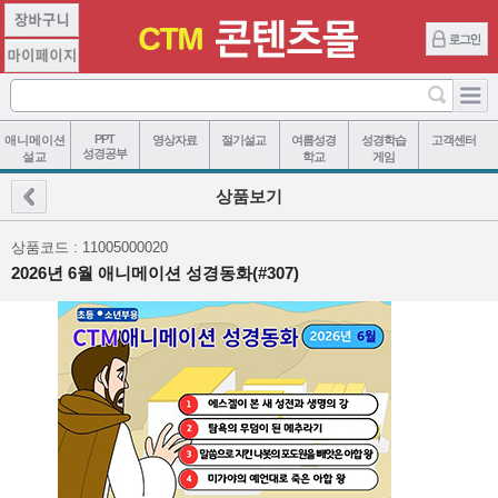
PPT
애니메이션
영상자료
절기설교
여름성경
성경학습
고객센터
성경공부
설교
학교
게임
상품보기
상품코드 : 11005000020
2026년 6월 애니메이션 성경동화(#307)