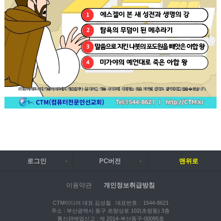
로그인
PC버전
맨위로
이용약관
개인정보취급방침
CTM미디어 대표 김성철 대표번호 : 1544-8621
주소 : 부산광역시 동구 초량상로 102(초량동) 3층
통신판매업신고 : 제 2014-부산동구-00095호