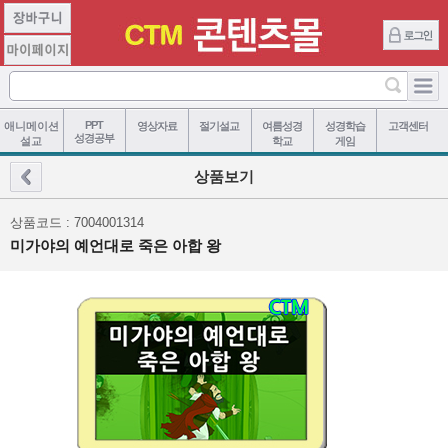
PPT
애니메이션
영상자료
절기설교
여름성경
성경학습
고객센터
성경공부
설교
학교
게임
상품보기
상품코드 : 7004001314
미가야의 예언대로 죽은 아합 왕