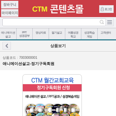
PPT
애니메이션
영상자료
절기설교
여름성경
성경학습
고객센터
성경공부
설교
학교
게임
상품보기
상품코드 : 7003000001
애니메이션설교-정기구독회원