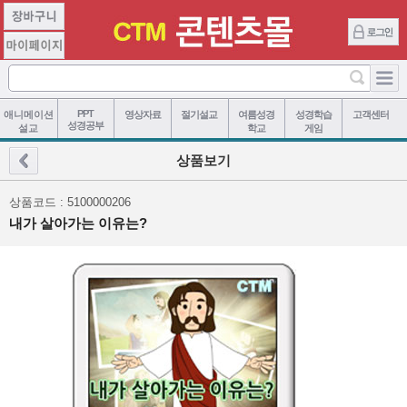
PPT
애니메이션
영상자료
절기설교
여름성경
성경학습
고객센터
성경공부
설교
학교
게임
상품보기
상품코드 : 5100000206
내가 살아가는 이유는?