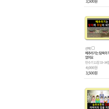
3,500원
선택
메추라기는 탐욕의 
었어요
민수기 11장 33~34
4,000원
3,500원