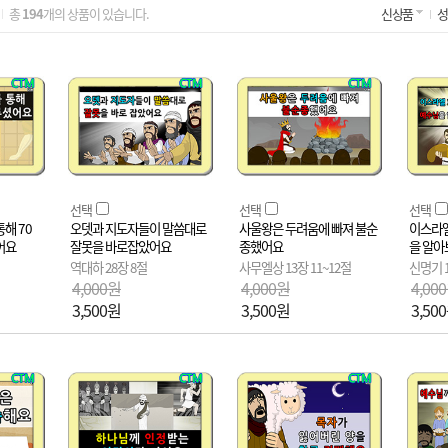
총
194
개의 상품이 있습니다.
신상품
성
선택
선택
선택
해 70
오뎃과 지도자들이 말씀대로
사울왕은 두려움에 빠져 불순
이스라엘
어요
잘못을 바로잡았어요
종했어요
을 알아
역대하 28장 8절
사무엘상 13장 11~12절
신명기 1
4,000원
4,000원
4,00
3,500원
3,500원
3,50