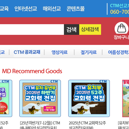
 52주
[25년 하반기(7-12월)] CTM
2025년 CTM 교회력 52주
[유치부
부)
애니메이션 설교전집(유치,
설교전집(유치부)
재(설교