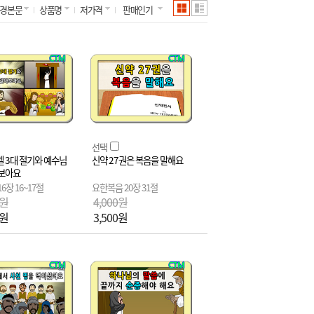
경본문
상품명
저가격
판매인기
선택
 3대 절기와 예수님
신약 27권은 복음을 말해요
보아요
6장 16~17절
요한복음 20장 31절
0원
4,000원
0원
3,500원