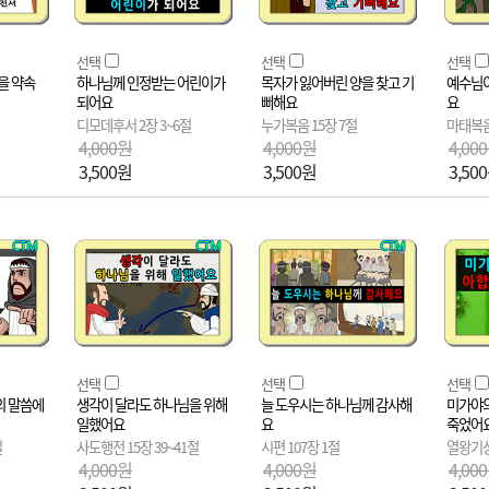
선택
선택
선택
을 약속
하나님께 인정받는 어린이가
목자가 잃어버린 양을 찾고 기
예수님이
되어요
뻐해요
요
디모데후서 2장 3~6절
누가복음 15장 7절
마태복음 
4,000원
4,000원
4,00
3,500원
3,500원
3,50
선택
선택
선택
의 말씀에
생각이 달라도 하나님을 위해
늘 도우시는 하나님께 감사해
미가야의
일했어요
요
죽었어
절
사도행전 15장 39~41절
시편 107장 1절
열왕기상
4,000원
4,000원
4,00