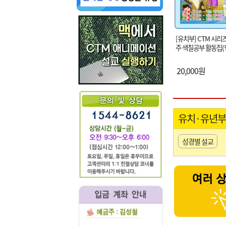
[유치부] CTM 시리즈
주 색칠공부 활동집(
20,000원
유치·유년부
성경별 설교