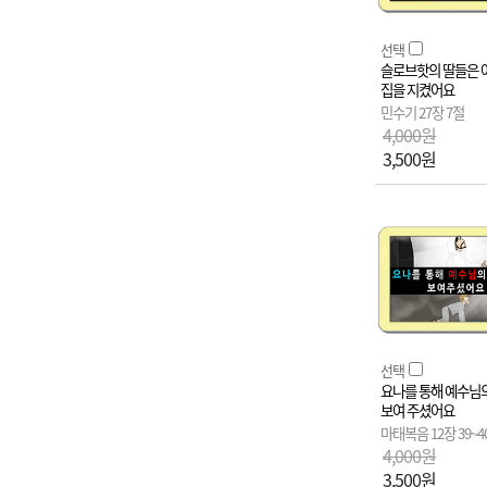
선택
슬로브핫의 딸들은 
집을 지켰어요
민수기 27장 7절
4,000원
3,500원
선택
요나를 통해 예수님
보여 주셨어요
마태복음 12장 39~4
4,000원
3,500원