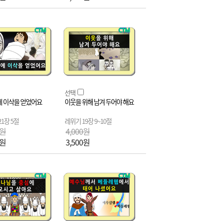
선택
에 이삭을 얻었어요
이웃을 위해 남겨 두어야 해요
1장 5절
레위기 19장 9~10절
0원
4,000원
0원
3,500원