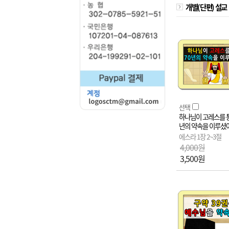
개별(단편) 설교
선택
하나님이 고레스를 통
년의 약속을 이루셨
에스라 1장 2~3절
4,000원
3,500원