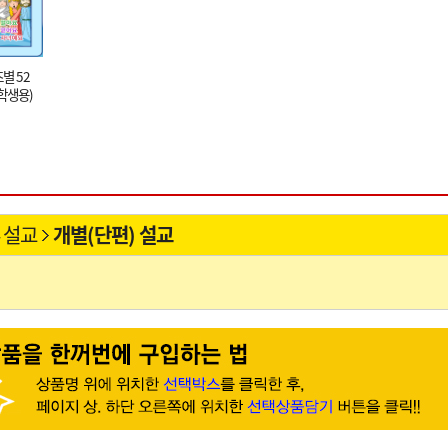
별 52
학생용)
 설교
개별(단편) 설교