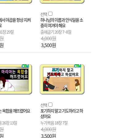
선택
서 야곱을 항상 지켜
하나님의 이름과 안식일을 소
요
중히 여겨야 해요
1장 29절
출애굽기 20장 7~8절
0원
4,000원
0원
3,500원
선택
 옥합을 깨뜨렸어요
포기하지 말고 기도하라고 하
셨어요
 26장 13절
누가복음 18장 7절
0원
4,000원
0원
3,500원