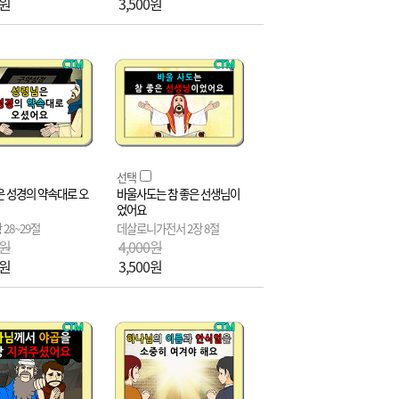
0원
3,500원
선택
 성경의 약속대로 오
바울사도는 참 좋은 선생님이
었어요
 28~29절
데살로니가전서 2장 8절
0원
4,000원
0원
3,500원