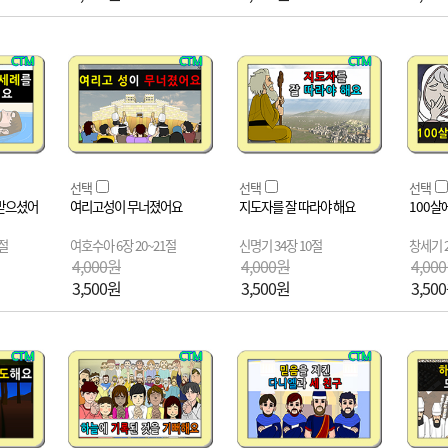
선택
선택
선택
받으셨어
여리고성이 무너졌어요
지도자를 잘 따라야 해요
100살
7절
여호수아 6장 20~21절
신명기 34장 10절
창세기 2
4,000원
4,000원
4,00
3,500원
3,500원
3,50