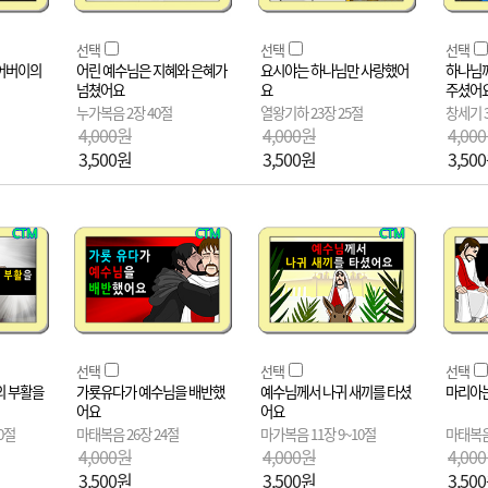
선택
선택
선택
어버이의
어린 예수님은 지혜와 은혜가
요시야는 하나님만 사랑했어
하나님께
넘쳤어요
요
주셨어
누가복음 2장 40절
열왕기하 23장 25절
창세기 3
4,000원
4,000원
4,00
3,500원
3,500원
3,50
선택
선택
선택
의 부활을
가룟유다가 예수님을 배반했
예수님께서 나귀 새끼를 타셨
마리아는
어요
어요
0절
마태복음 26장 24절
마가복음 11장 9~10절
마태복음
4,000원
4,000원
4,00
3,500원
3,500원
3,50