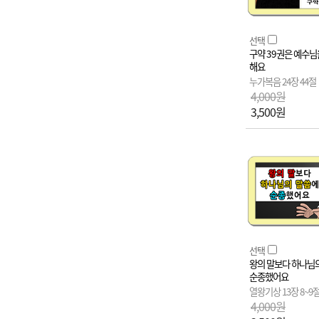
선택
구약 39권은 예수님
해요
누가복음 24장 44절
4,000원
3,500원
선택
왕의 말보다 하나님
순종했어요
열왕기상 13장 8~9
4,000원