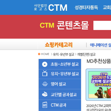
유치·유년부 설교
개별(단편) 설교
2026년 CTM 교회력
설교전집(유치.유년