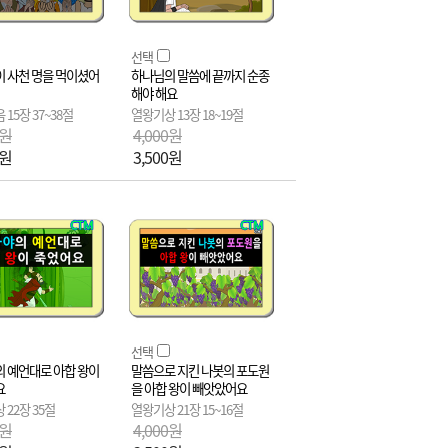
선택
 사천 명을 먹이셨어
하나님의 말씀에 끝까지 순종
해야 해요
15장 37~38절
열왕기상 13장 18~19절
0원
4,000원
0원
3,500원
선택
 예언대로 아합 왕이
말씀으로 지킨 나봇의 포도원
요
을 아합 왕이 빼앗았어요
 22장 35절
열왕기상 21장 15~16절
0원
4,000원