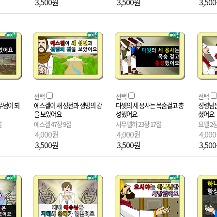
3,500원
3,500원
3,50
선택
선택
선택
무덤이 되
에스겔이 새 성전과 생명의 강
다윗의 세 용사는 목숨걸고 충
성령님은
을 보았어요
성했어요
셨어요
절
에스겔 47장 9절
사무엘하 23장 17절
요엘 2장
4,000원
4,000원
4,00
3,500원
3,500원
3,50