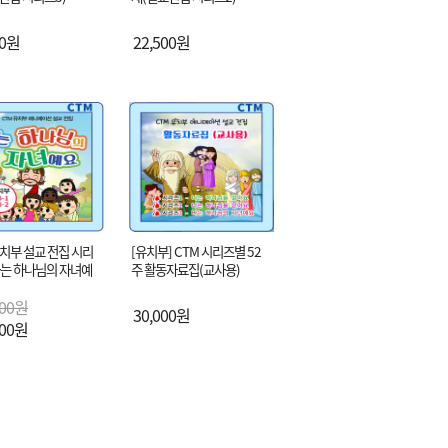
00원
22,500원
유치부 설교 전집 시리
[유치부] CTM 시리즈별 52
 나는 하나님의 자녀예
주 활동자료집(교사용)
000원
30,000원
000원