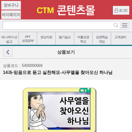
PPT
애니메이션
영상자료
절기설교
여름성경
성경학습
고객센터
성경공부
설교
학교
게임
상품보기
상품코드 : 5400000069
14과-믿음으로 듣고 실천해요-사무엘을 찾아오신 하나님