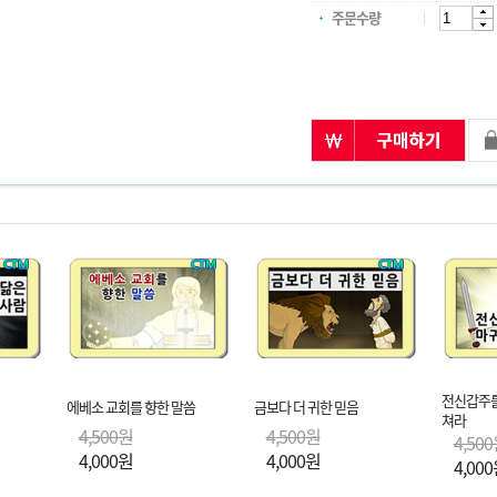
주문수량
전신갑주를
에베소 교회를 향한 말씀
금보다 더 귀한 믿음
쳐라
4,500원
4,500원
4,50
4,000원
4,000원
4,00