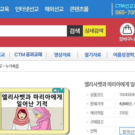
교
누가복음
엘리사벳과 마리아에게 일
상품코드
70040009
판매가격
4,500
원 -
캐쉬적립
150원
구매참고
선택