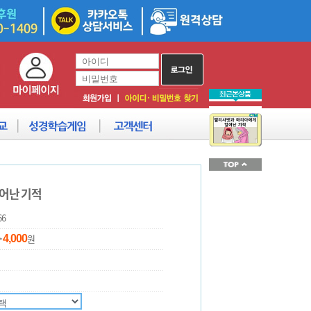
어난 기적
66
>
원
4,000