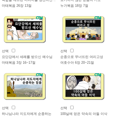
마태복음 26장 13절
누가복음 18장 7절
선택
선택
요단강에서 세례를 받으신 예수님
순종으로 무너뜨린 여리고성
마태복음 3장 16~17절
여호수아 6장 20~21절
선택
선택
하나님나라 지도자에게 순종하는
100살에 얻은 약속의 아들 이삭