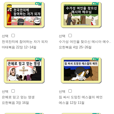
선택
선택
천국잔치에 참여하는 자가 되자
수가성 여인을 찾으신 메시아 예수..
마태복음 22장 12~14절
요한복음 4장 25~26절
선택
선택
은혜로 믿고 얻는 영생
짐 싸서 도망친 에스겔의 예언
요한복음 3장 16절
에스겔 12장 11절