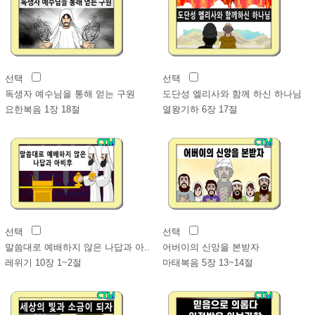
선택
선택
독생자 예수님을 통해 얻는 구원
도단성 엘리사와 함께 하신 하나님
요한복음 1장 18절
열왕기하 6장 17절
선택
선택
말씀대로 예배하지 않은 나답과 아..
어버이의 신앙을 본받자
레위기 10장 1~2절
마태복음 5장 13~14절