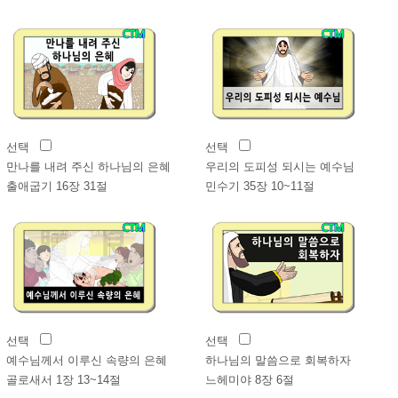
선택
선택
만나를 내려 주신 하나님의 은혜
우리의 도피성 되시는 예수님
출애굽기 16장 31절
민수기 35장 10~11절
선택
선택
예수님께서 이루신 속량의 은혜
하나님의 말씀으로 회복하자
골로새서 1장 13~14절
느헤미야 8장 6절