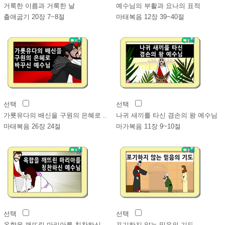
거룩한 이름과 거룩한 날
예수님의 부활과 요나의 표적
출애굽기 20장 7~8절
마태복음 12장 39~40절
선택
선택
가룟유다의 배신을 구원의 은혜로 ..
나귀 새끼를 타신 겸손의 왕 예수님
마태복음 26장 24절
마가복음 11장 9~10절
선택
선택
옥합을 깨뜨린 마리아를 칭찬하신 ..
포기하지 않는 믿음의 기도