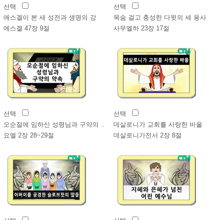
선택
선택
에스겔이 본 새 성전과 생명의 강
목숨 걸고 충성한 다윗의 세 용사
에스겔 47장 9절
사무엘하 23장 17절
선택
선택
오순절에 임하신 성령님과 구약의 ..
데살로니가 교회를 사랑한 바울
요엘 2장 28~29절
데살로니가전서 2장 8절