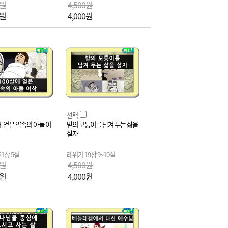
0원
4,500원
0원
4,000원
선택
에 얻은 약속의 아들 이
밭의 모퉁이를 남겨 두는 삶을
살자
1장 5절
레위기 19장 9~10절
0원
4,500원
0원
4,000원