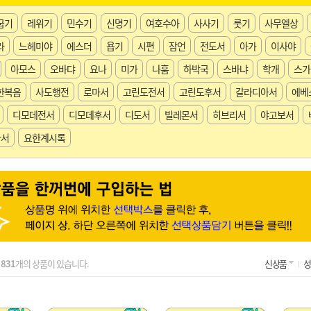
굽기
레위기
민수기
신명기
여호수아
사사기
룻기
사무엘상
라
느헤미야
에스더
욥기
시편
잠언
전도서
아가
이사야
아모스
오바댜
요나
미가
나훔
하박국
스바냐
학개
스가
한복음
사도행전
로마서
고린도전서
고린도후서
갈라디아서
에베
디모데전서
디모데후서
디도서
빌레몬서
히브리서
야고보서
다서
요한계시록
총
831
개의 상품이 있습니다.
신상품
성