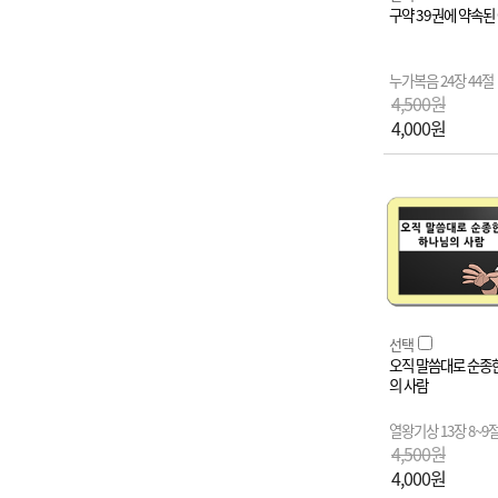
구약 39권에 약속된
누가복음 24장 44절
4,500원
4,000원
선택
오직 말씀대로 순종
의 사람
열왕기상 13장 8~9
4,500원
4,000원