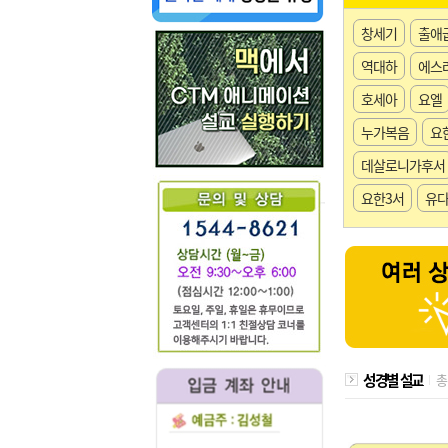
창세기
출애
역대하
에스
호세아
요엘
누가복음
요
데살로니가후서
요한3서
유
성경별 설교