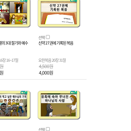
선택
의 3대 절기와 예수
신약 27권에 기록된 복음
6장 16~17절
요한복음 20장 31절
0원
4,500원
0원
4,000원
선택