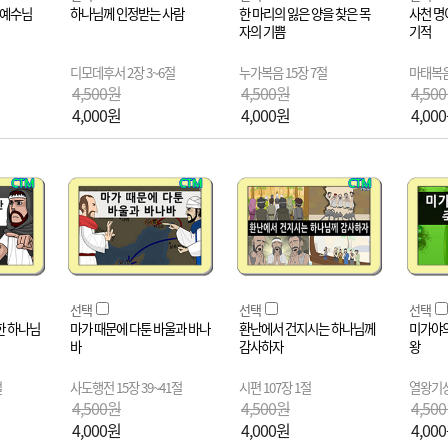
 예수님
하나님께 인정받는 사람
한 마리의 잃은 양을 찾은 목
사천 명
자의 기쁨
기적
디모데후서 2장 3~6절
누가복음 15장 7절
마태복음 
4,500원
4,500원
4,50
4,000원
4,000원
4,00
선택
선택
선택
한 하나님
마가 때문에 다툰 바울과 바나
환난에서 건지시는 하나님께
미가야의
바
감사하자
왕
절
사도행전 15장 39~41절
시편 107장 1절
열왕기상
4,500원
4,500원
4,50
4,000원
4,000원
4,00