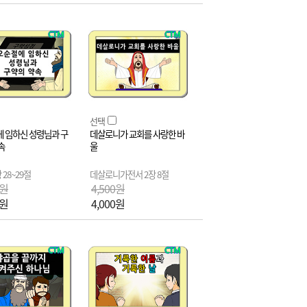
선택
 임하신 성령님과 구
데살로니가 교회를 사랑한 바
속
울
 28~29절
데살로니가전서 2장 8절
0원
4,500원
0원
4,000원