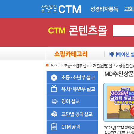
초등·소년부 설교
개별(단편) 설교
성경별 설
2026년 CTM 교회력
설교전집(초등.소년