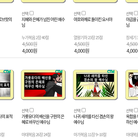
선택
선택
선택
로브핫의
지혜와 은혜가 넘친 어린 예수
여호와께로 돌이킨 요시야
야곱을 
님
님
누가복음 2장 40절
열왕기하 23장 25절
창세기 3
4,500원
4,500원
4,50
4,000원
4,000원
4,00
선택
선택
선택
나의 표적
가룟유다의 배신을 구원의 은
나귀 새끼를 타신 겸손의 왕
옥합을 
혜로 바꾸신 예수님
예수님
하신 예
0절
마태복음 26장 24절
마가복음 11장 9~10절
마태복음