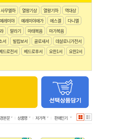
사무엘하
열왕기상
열왕기하
역대상
예레미야
예레미야애가
에스겔
다니엘
랴
말라기
마태복음
마가복음
소서
빌립보서
골로새서
데살로니가전서
베드로전서
베드로후서
요한1서
요한2서
경본문
상품명
저가격
판매인기