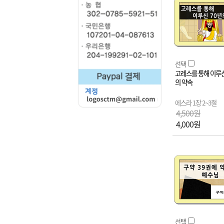
선택
고레스를 통해 이루신
의 약속
에스라 1장 2~3절
4,500원
4,000원
선택