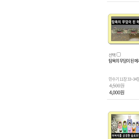
선택
탐욕의 무덤이 된 
민수기 11장 33~34
4,500원
4,000원