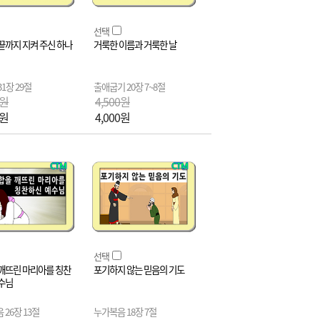
선택
끝까지 지켜 주신 하나
거룩한 이름과 거룩한 날
1장 29절
출애굽기 20장 7~8절
0원
4,500원
0원
4,000원
선택
깨뜨린 마리아를 칭찬
포기하지 않는 믿음의 기도
수님
 26장 13절
누가복음 18장 7절