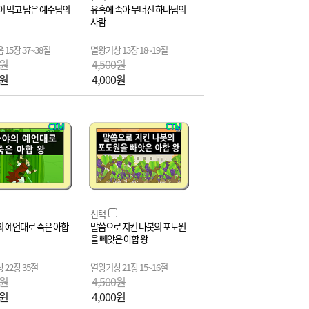
이 먹고 남은 예수님의
유혹에 속아 무너진 하나님의
사람
15장 37~38절
열왕기상 13장 18~19절
0원
4,500원
0원
4,000원
선택
 예언대로 죽은 아합
말씀으로 지킨 나봇의 포도원
을 빼앗은 아합 왕
 22장 35절
열왕기상 21장 15~16절
0원
4,500원
0원
4,000원