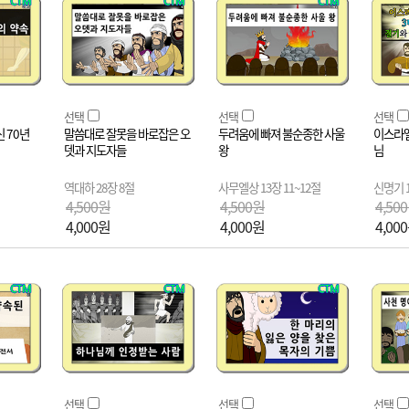
선택
선택
선택
 70년
말씀대로 잘못을 바로잡은 오
두려움에 빠져 불순종한 사울
이스라엘
뎃과 지도자들
왕
님
역대하 28장 8절
사무엘상 13장 11~12절
신명기 1
4,500원
4,500원
4,50
4,000원
4,000원
4,00
선택
선택
선택