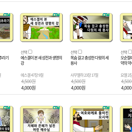
선택
선택
선택
메추라기
에스겔이 본 새 성전과 생명의
목숨 걸고 충성한 다윗의 세
오순절에
강
용사
약의 약
절
에스겔 47장 9절
사무엘하 23장 17절
요엘 2장
4,500원
4,500원
4,50
4,000원
4,000원
4,00