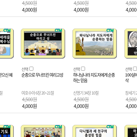
4,500원
4,500원
4,50
4,000원
4,000원
4,00
선택
선택
선택
받으신 예
순종으로 무너뜨린 여리고성
하나님나라 지도자에게 순종
100살
하는 믿음
삭
7절
여호수아 6장 20~21절
신명기 34장 10절
창세기 2
4,500원
4,500원
4,50
4,000원
4,000원
4,00