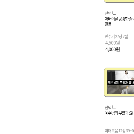
선택
어버이를 공경한 슬
딸들
민수기 27장 7절
4,500원
4,000원
선택
예수님의 부활과 요
마태복음 12장 39~4