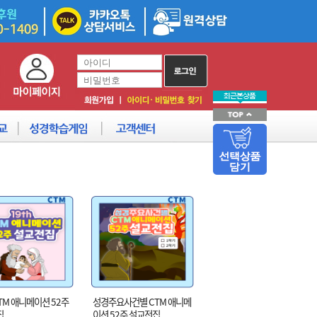
CTM 애니메이션 52주
성경주요사건별 CTM 애니메
집
이션 52주 설교전집