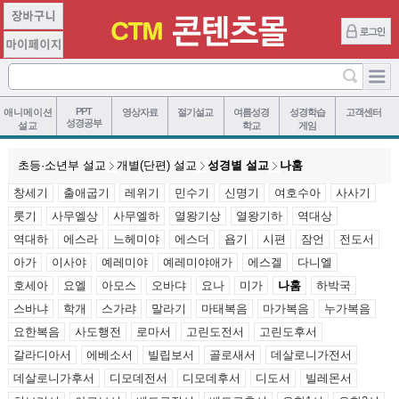
PPT
애니메이션
영상자료
절기설교
여름성경
성경학습
고객센터
성경공부
설교
학교
게임
초등·소년부 설교
개별(단편) 설교
성경별 설교
나훔
창세기
출애굽기
레위기
민수기
신명기
여호수아
사사기
룻기
사무엘상
사무엘하
열왕기상
열왕기하
역대상
역대하
에스라
느헤미야
에스더
욥기
시편
잠언
전도서
아가
이사야
예레미야
예레미야애가
에스겔
다니엘
호세아
요엘
아모스
오바댜
요나
미가
나훔
하박국
스바냐
학개
스가랴
말라기
마태복음
마가복음
누가복음
요한복음
사도행전
로마서
고린도전서
고린도후서
갈라디아서
에베소서
빌립보서
골로새서
데살로니가전서
데살로니가후서
디모데전서
디모데후서
디도서
빌레몬서