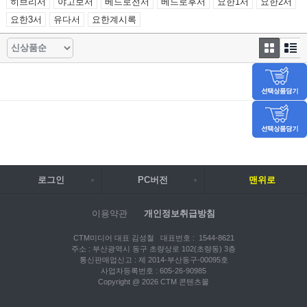
히브리서
야고보서
베드로전서
베드로후서
요한1서
요한2서
요한3서
유다서
요한계시록
로그인
PC버전
맨위로
이용약관
개인정보취급방침
CTM미디어 대표 김성철 대표번호 : 1544-8621
주소 : 부산광역시 동구 초량상로 102(초량동) 3층
통신판매업신고 : 제 2014-부산동구-00095호
사업자등록번호 : 605-26-90985
Copyright @ 2026 CTM 콘텐츠몰