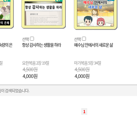
선택
선택
속량의 은
항상 감사하는 생활을 하라
예수님 안에서의 새로운 삶
4절
요한복음 2장 19절
마가복음 5장 34절
4,500원
4,500원
4,000원
4,000원
품이 검색되었습니다.
1