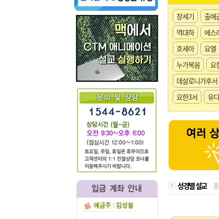
창세기
출애
역대하
에스
호세아
요엘
누가복음
요
데살로니가후서
요한3서
유
성경별 설교