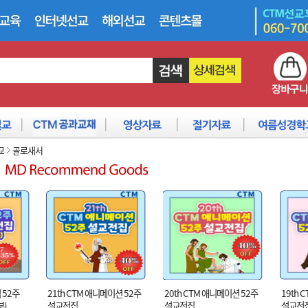
교
골로새서
 52주
21th CTM 애니메이션 52주
20th CTM 애니메이션 52주
19th 
부)
설교전집
설교전집
설교전