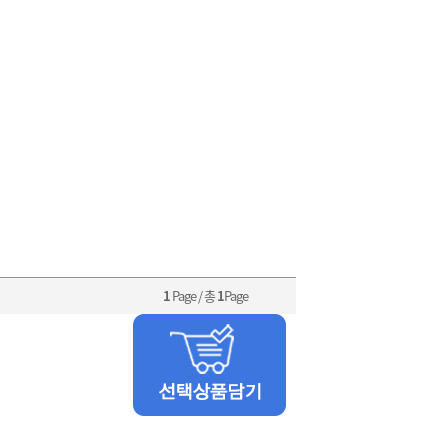
1
Page / 총
1
Page