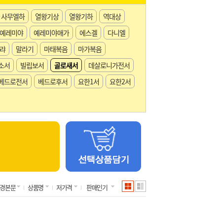
사무엘하
열왕기상
열왕기하
역대상
예레미야
예레미야애가
에스겔
다니엘
랴
말라기
마태복음
마가복음
소서
빌립보서
골로새서
데살로니가전서
베드로전서
베드로후서
요한1서
요한2서
경본문
상품명
저가격
판매인기