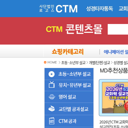
초등·소년부 설교
개별(단편) 설교
성경별 설
2026년 CTM 교회력
설교전집(초등.소년