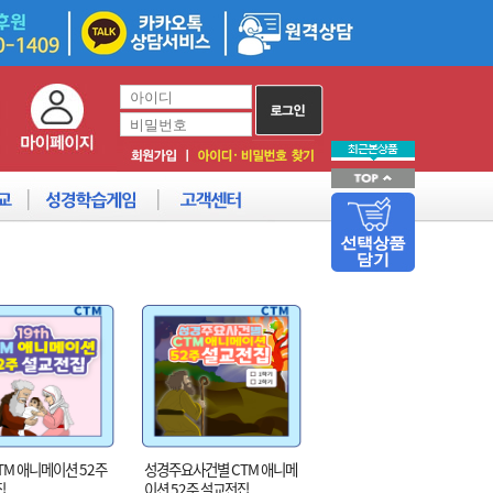
CTM 애니메이션 52주
성경주요사건별 CTM 애니메
집
이션 52주 설교전집