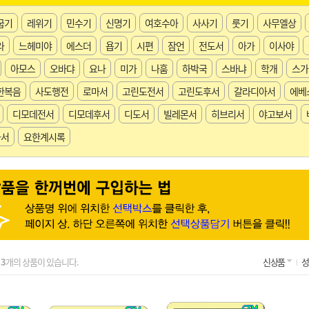
굽기
레위기
민수기
신명기
여호수아
사사기
룻기
사무엘상
라
느헤미야
에스더
욥기
시편
잠언
전도서
아가
이사야
아모스
오바댜
요나
미가
나훔
하박국
스바냐
학개
스가
한복음
사도행전
로마서
고린도전서
고린도후서
갈라디아서
에베
디모데전서
디모데후서
디도서
빌레몬서
히브리서
야고보서
다서
요한계시록
총
3
개의 상품이 있습니다.
신상품
성