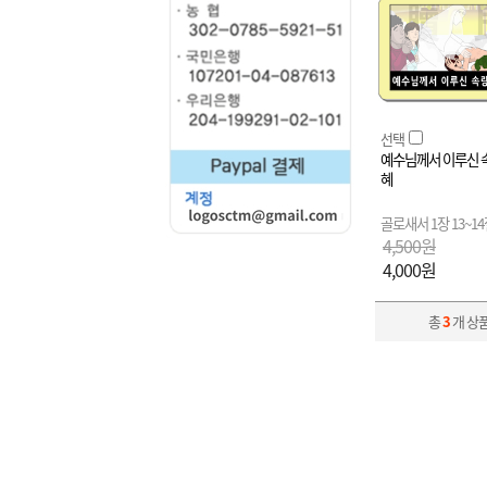
선택
예수님께서 이루신 
혜
골로새서 1장 13~1
4,500원
4,000원
총
3
개 상